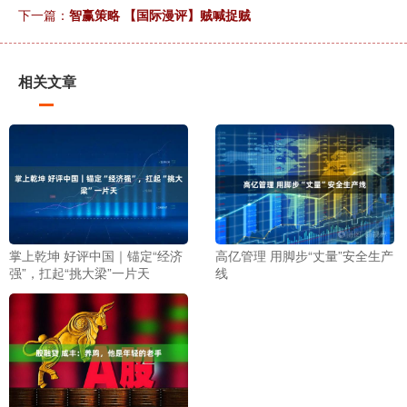
下一篇：
智赢策略 【国际漫评】贼喊捉贼
相关文章
掌上乾坤 好评中国｜锚定“经济
高亿管理 用脚步“丈量”安全生产
强”，扛起“挑大梁”一片天
线