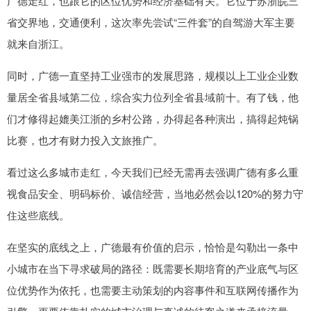
广德走红，也跟它的区位优势和经济基础有关。它位于苏浙皖三
省交界地，交通便利，这次率先尝试“三件套”的自驾游大军主要
就来自浙江。
同时，广德一直坚持工业强市的发展思路，规模以上工业企业数
量居全省县域第二位，综合实力位列全省县域前十。有了钱，他
们才修得起媲美江浙的乡村公路，办得起各种演出，搞得起炖锅
比赛，也才有财力投入文旅推广。
看过这么多城市走红，今天我们已经无需再去强调广德有多么重
视食品安全、明码标价、诚信经营，当地必然会以120%的努力守
住这些底线。
在坚实的底线之上，广德最有价值的启示，恰恰是勾勒出一条中
小城市在当下寻求破局的路径：既需要长期培育的产业底气与区
位优势作为依托，也需要主动策划的内容事件和互联网传播作为