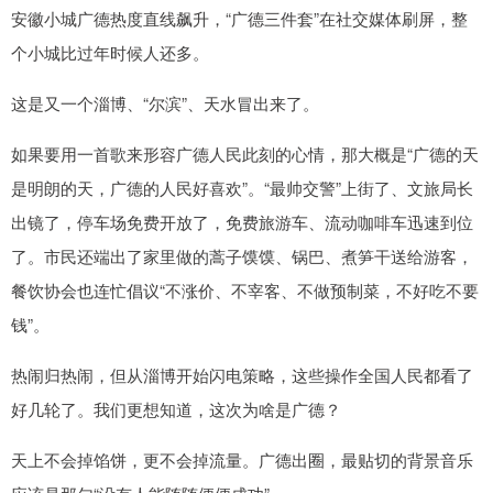
安徽小城广德热度直线飙升，“广德三件套”在社交媒体刷屏，整
个小城比过年时候人还多。
这是又一个淄博、“尔滨”、天水冒出来了。
如果要用一首歌来形容广德人民此刻的心情，那大概是“广德的天
是明朗的天，广德的人民好喜欢”。“最帅交警”上街了、文旅局长
出镜了，停车场免费开放了，免费旅游车、流动咖啡车迅速到位
了。市民还端出了家里做的蒿子馍馍、锅巴、煮笋干送给游客，
餐饮协会也连忙倡议“不涨价、不宰客、不做预制菜，不好吃不要
钱”。
热闹归热闹，但从淄博开始闪电策略，这些操作全国人民都看了
好几轮了。我们更想知道，这次为啥是广德？
天上不会掉馅饼，更不会掉流量。广德出圈，最贴切的背景音乐