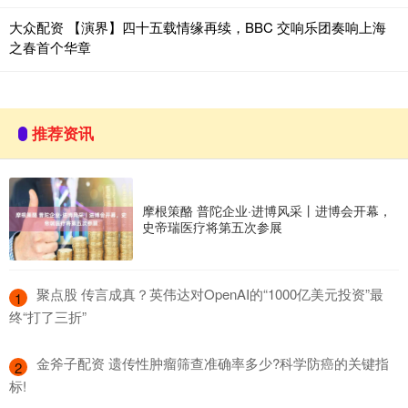
大众配资 【演界】四十五载情缘再续，BBC 交响乐团奏响上海
之春首个华章
推荐资讯
摩根策酪 普陀企业·进博风采丨进博会开幕，
史帝瑞医疗将第五次参展
​聚点股 传言成真？英伟达对OpenAI的“1000亿美元投资”最
1
终“打了三折”
​金斧子配资 遗传性肿瘤筛查准确率多少?科学防癌的关键指
2
标!