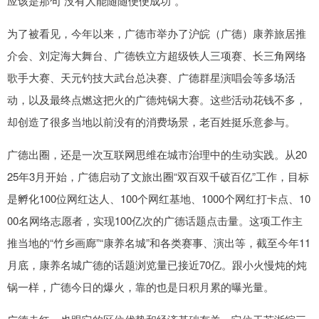
应该是那句“没有人能随随便便成功”。
为了被看见，今年以来，广德市举办了沪皖（广德）康养旅居推
介会、刘定海大舞台、广德铁立方超级铁人三项赛、长三角网络
歌手大赛、天元钓技大武台总决赛、广德群星演唱会等多场活
动，以及最终点燃这把火的广德炖锅大赛。这些活动花钱不多，
却创造了很多当地以前没有的消费场景，老百姓挺乐意参与。
广德出圈，还是一次互联网思维在城市治理中的生动实践。从20
25年3月开始，广德启动了文旅出圈“双百双千破百亿”工作，目标
是孵化100位网红达人、100个网红基地、1000个网红打卡点、10
00名网络志愿者，实现100亿次的广德话题点击量。这项工作主
推当地的“竹乡画廊”“康养名城”和各类赛事、演出等，截至今年11
月底，康养名城广德的话题浏览量已接近70亿。跟小火慢炖的炖
锅一样，广德今日的爆火，靠的也是日积月累的曝光量。