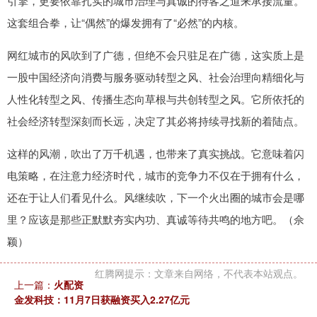
引擎，更要依靠扎实的城市治理与真诚的待客之道来承接流量。
这套组合拳，让“偶然”的爆发拥有了“必然”的内核。
网红城市的风吹到了广德，但绝不会只驻足在广德，这实质上是
一股中国经济向消费与服务驱动转型之风、社会治理向精细化与
人性化转型之风、传播生态向草根与共创转型之风。它所依托的
社会经济转型深刻而长远，决定了其必将持续寻找新的着陆点。
这样的风潮，吹出了万千机遇，也带来了真实挑战。它意味着闪
电策略，在注意力经济时代，城市的竞争力不仅在于拥有什么，
还在于让人们看见什么。风继续吹，下一个火出圈的城市会是哪
里？应该是那些正默默夯实内功、真诚等待共鸣的地方吧。（佘
颖）
红腾网提示：文章来自网络，不代表本站观点。
上一篇：
火配资
金发科技：11月7日获融资买入2.27亿元