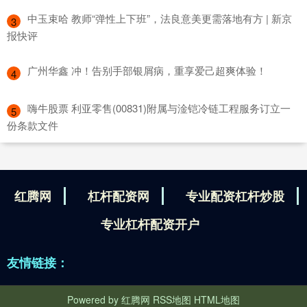
​中玉束哈 教师“弹性上下班”，法良意美更需落地有方 | 新京
3
报快评
​广州华鑫 冲！告别手部银屑病，重享爱己超爽体验！
4
​嗨牛股票 利亚零售(00831)附属与淦铠冷链工程服务订立一
5
份条款文件
红腾网
杠杆配资网
专业配资杠杆炒股
专业杠杆配资开户
友情链接：
Powered by
红腾网
RSS地图
HTML地图