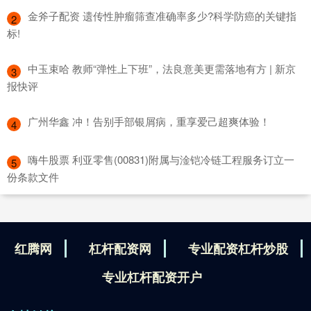
​金斧子配资 遗传性肿瘤筛查准确率多少?科学防癌的关键指
2
标!
​中玉束哈 教师“弹性上下班”，法良意美更需落地有方 | 新京
3
报快评
​广州华鑫 冲！告别手部银屑病，重享爱己超爽体验！
4
​嗨牛股票 利亚零售(00831)附属与淦铠冷链工程服务订立一
5
份条款文件
红腾网
杠杆配资网
专业配资杠杆炒股
专业杠杆配资开户