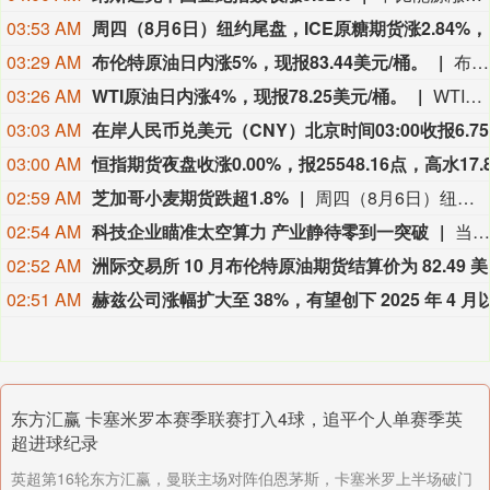
03:53 AM
03:29 AM
布伦特原油日内涨5%，现报83.44美元/桶。
布伦特原油日内涨5%，现报83.44美元/桶。
03:26 AM
WTI原油日内涨4%，现报78.25美元/桶。
WTI原油日内涨4%，现报78.25美元/桶。
03:03 AM
03:00 AM
02:59 AM
芝加哥小麦期货跌超1.8%
周四（8月6日）纽约尾盘，彭博谷物分类指数跌0.36%，报30.8249点。CBOT玉米期货涨0.27%，CBOT小麦期货跌1.83%，CBOT大豆期货涨0.23%，豆粕期货涨0.19%，豆油期货涨0.21%。CBOT瘦肉猪期货跌1.63%，活牛期货跌1.86%，饲牛期货跌1.90%。
02:54 AM
科技企业瞄准太空算力 产业静待零到一突破
当地时间8月5日，在交出上市后首份财报之际，SpaceX在社交媒体上宣布，公司正与英伟达合作，共同开发设计Starmind AI1卫星计算载荷，每颗Starmind卫星都将搭载英伟达Rubin GPU和Vera CPU，实现数据中心级太空计算能力。英伟达也在社交媒体上确认了这项合作并表示：“AI基础设施的下一个篇章，正迈向AI计算从未涉足的疆域。”
02:52 AM
洲际交易
02:51 AM
东方汇赢 卡塞米罗本赛季联赛打入4球，追平个人单赛季英
超进球纪录
英超第16轮东方汇赢，曼联主场对阵伯恩茅斯，卡塞米罗上半场破门