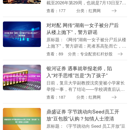
截至2026年第29周，也就是7月13日至7月
19日，荣耀Magic 8系列累计激活销量约为
查看：177
分类：红腾网
149.69万台。 荣耀Mag....
对对配 网传“湖南一女子被分尸后
从楼上抛下”，警方辟谣
原标题：《网传"湖南一女子被分尸后从楼
上抛下"，警方辟谣：死者系高坠而亡，已
排除刑案，将对发布不实信息人员开展调
查看：89
分类：专业配资杠杆炒股
查》5 月 26 日，湖南湘江新区学士街道某
小区....
银河证券 遇事就举报老师，陷
入“对手思维”岂是“为了孩子”
日前，复旦大学副教授沈奕斐被小学家长
举报一事，有了结论——学校调查后认定
其点评"内容专业且客观、不逾越任何合规
查看：187
分类：红腾网
边界"，未予处分。这个决定，结束了这场
持续两个月、....
鼎盛证券 字节跳动向Seed员工开
放“豆包股”认购？知情人士澄清
原标题：《字节跳动向 Seed 员工开放"豆