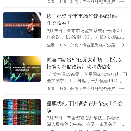
查看：156
分类：专业杠杆配资开户
上8点15分特朗普进入宴会厅，大概在25
分钟之后枪....
股王配资 全市市场监管系统消保工
作会议召开
3月26日，全市市场监管系统召开消保工
作会议，市局党组书记、局长方兆淼出席
会议并讲话，市局党组成员、副局长黄勇
查看：185
分类：专业配资杠杆炒股
主持会议。 会议要求 全市消费维权工作要
始终以消费....
闻喜 “换”出50亿元大市场，北京以
旧换新补贴政策带动消费热潮
“这款空调5399元，享受国家15%补贴，再
叠加苏宁、工厂补贴，一共优惠1914元，
到手才3485元，旧机还能上门拆掉，省心
查看：160
分类：专业杠杆配资开户
又省力。”3月27日，在苏宁易购朝阳....
盛鹏优配 市国资委召开帮扶工作会
议
3月27日，市国资委召开帮扶工作会议，
深入贯彻落实中央、省委、市委关于全面
推进乡村振兴的最新决策部署，总结回顾