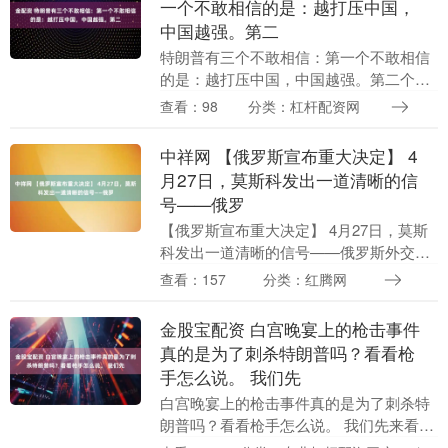
一个不敢相信的是：越打压中国，
中国越强。第二
特朗普有三个不敢相信：第一个不敢相信
的是：越打压中国，中国越强。第二个不
敢相信的是；越封锁中国，中国出口越
查看：98
分类：杠杆配资网
猛。第三个不敢相信的是：越给中国变
脸，中国朋友越多。 ....
中祥网 【俄罗斯宣布重大决定】 4
月27日，莫斯科发出一道清晰的信
号——俄罗
【俄罗斯宣布重大决定】 4月27日，莫斯
科发出一道清晰的信号——俄罗斯外交部
宣布扩大禁止入境俄罗斯的欧方人员名
查看：157
分类：红腾网
单，其中包括参与对乌克兰军援、实施对
俄制裁的欧方组....
金股宝配资 白宫晚宴上的枪击事件
真的是为了刺杀特朗普吗？看看枪
手怎么说。 我们先
白宫晚宴上的枪击事件真的是为了刺杀特
朗普吗？看看枪手怎么说。 我们先来看看
事件的具体情况是怎么回事，事发当天晚