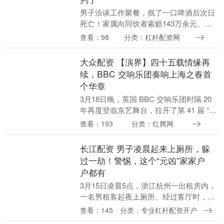
男子洽谈工作聚餐，抿了一口啤酒后次日
死亡！家属向同饮者索赔143万余元。法
院会怎么判？ 陕西一名男子吴某赴某公司
查看：98
分类：杠杆配资网
洽谈项目，与该公司人员共进晚餐。 聚餐
前，吴某告....
大众配资 【演界】四十五载情缘再
续，BBC 交响乐团奏响上海之春首
个华章
3月18日晚，英国 BBC 交响乐团时隔 20
年再度登临东艺舞台，拉开了第 41 届 “上
海之春” 国际音乐节的帷幕。 此次演出恰
查看：193
分类：红腾网
逢乐团访华 45 周年、东艺....
长江配资 男子凌晨起来上厕所，躲
过一劫！警惕，这个“元凶”家家户
户都有
3月15日凌晨5点，浙江杭州一出租房内，
一名男租客起夜上厕所。经过客厅时，睡
眼惺忪瞄到墙边有火光闪烁，走近一看，
查看：145
分类：专业杠杆配资开户
竟是路由器插排冒烟起火。 租客立马清