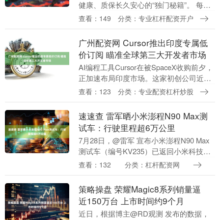
健康、质保长久安心的“独门秘籍”。 每次
换电，都是一次全方位电池精密体检 外部
查看：149
分类：专业杠杆配资开户
检查：每次换电时，鱼眼相机会拍下电池
包壳体....
广州配资网 Cursor推出印度专属低
价订阅 瞄准全球第三大开发者市场
AI编程工具Cursor在被SpaceX收购前夕，
正加速布局印度市场。这家初创公司近日
推出了首个国家专属订阅计划Cursor
查看：123
分类：专业配资杠杆炒股
Start，月费定为649印度卢比....
速速查 雷军晒小米澎程N90 Max测
试车：行驶里程超6万公里
7月28日，@雷军 宣布小米澎程N90 Max
测试车（编号KV235）已返回小米科技
园。 白色版小米澎程N90 据悉，这台测试
查看：132
分类：杠杆配资网
车，于今年1月开始投入路测，依次去....
策略操盘 荣耀Magic8系列销量逼
近150万台 上市时间约9个月
近日，根据博主@RD观测 发布的数据，