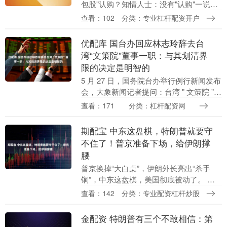
包股"认购？知情人士：没有"认购"一说，
可选择年终奖以"豆包股"形式发放》 据每
查看：102
分类：专业杠杆配资开户
日经济新闻，5 月 26 日有市场消....
优配库 国台办回应林志玲辞去台
湾“文策院”董事一职：与其划清界
限的决定是明智的
5 月 27 日，国务院台办举行例行新闻发布
会，大象新闻记者提问：台湾 " 文策院 "
近期公布的新任董事名单中包括台湾艺人
查看：171
分类：杠杆配资网
林志玲，受到岛内舆论关注。林近日称 ....
期配宝 中东这盘棋，特朗普就要守
不住了！普京准备下场，给伊朗撑
腰
普京换掉“大白桌”，伊朗外长亮出“杀手
锏”，中东这盘棋，美国彻底被动了。 日
前，普京见了一位远道而来的特殊客人
查看：142
分类：专业配资杠杆炒股
——伊朗外长阿拉格奇。这次会面，没有
那种让人看腻了....
金配资 特朗普有三个不敢相信：第