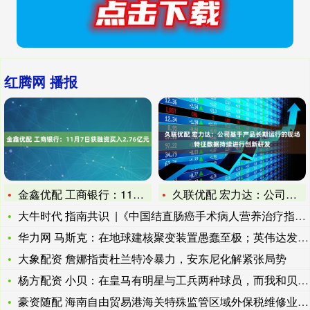
红腾网 播报
金鑫优配 工商银行：11月7日获融资买入2.76亿元
久联优配 宏力达：公司基于产品长期运行的现场特征数据持续进行
大牛时代 指南共识 |《中国结直肠癌手术病人营养治疗指南（2
华力网 马斯克：在地球建核聚变装置愚蠢至极；英伟达发布新一代
大象配资 詹娜指责杜兰特冷暴力，安东尼化解紧张局势
杨方配资 小贝：在皇马有明星与工兵两种球员，而我和贝林同属于
豪资随配 海南自由贸易港海关特殊监管区域外保税维修业务首单落