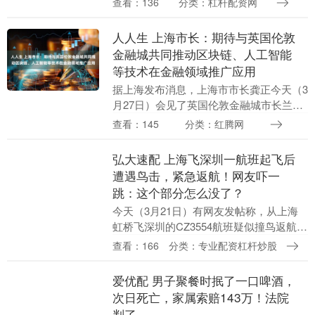
查看：136
分类：杠杆配资网
2025年工作成效，分析当前面临的新形势
新任务，安....
人人生 上海市长：期待与英国伦敦
金融城共同推动区块链、人工智能
等技术在金融领域推广应用
据上海发布消息，上海市市长龚正今天（3
月27日）会见了英国伦敦金融城市长兰淑
安一行。 龚正说，金融是上海最重要的城
查看：145
分类：红腾网
市功能之一，上海已基本建成与中国经济
实力以及人....
弘大速配 上海飞深圳一航班起飞后
遭遇鸟击，紧急返航！网友吓一
跳：这个部分怎么没了？
今天（3月21日）有网友发帖称，从上海
虹桥飞深圳的CZ3554航班疑似撞鸟返航。
网友发布的图片显示飞机机鼻的雷达罩疑
查看：166
分类：专业配资杠杆炒股
似脱落。 戳开视频看更多 ↓↓↓ 刚刚，
@....
爱优配 男子聚餐时抿了一口啤酒，
次日死亡，家属索赔143万！法院
判了