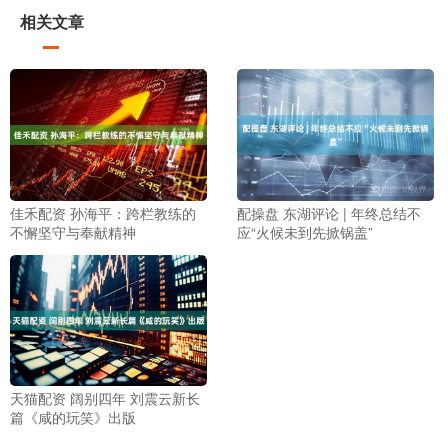
相关文章
佳禾配资 孙海平：跨栏教练的
配操盘 东湖评论 | 年终总结不
不懈坚守与奉献精神
应“火候未到先掀锅盖”
天猫配资 阔别四年 刘震云新长
篇《咸的玩笑》出版