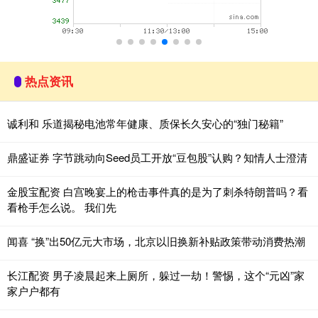
热点资讯
诚利和 乐道揭秘电池常年健康、质保长久安心的“独门秘籍”
鼎盛证券 字节跳动向Seed员工开放“豆包股”认购？知情人士澄清
金股宝配资 白宫晚宴上的枪击事件真的是为了刺杀特朗普吗？看
看枪手怎么说。 我们先
闻喜 “换”出50亿元大市场，北京以旧换新补贴政策带动消费热潮
长江配资 男子凌晨起来上厕所，躲过一劫！警惕，这个“元凶”家
家户户都有