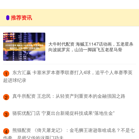
推荐资讯
大牛时代配资 海贼王1147话动画，五老星杀
向波妮罗宾，山治一脚踢飞五老星马骨
​东方汇赢 卡塞米罗本赛季联赛打入4球，追平个人单赛季英
1
超进球纪录
​真牛所配资 王忠民：从轻资产到重资本的金融强国之路
2
​骆驼优配门店 宁夏出台新规促科技成果“落地生金”
3
​熊猫配资 《倚天屠龙记》：金毛狮王谢逊靠啥成名？不是七
4
伤拳，是师父传的这两门功夫